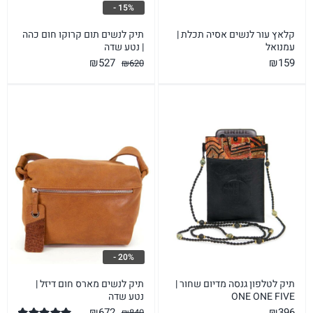
15% -
תיק לנשים תום קרוקו חום כהה
קלאץ עור לנשים אסיה תכלת |
| נטע שדה
עמנואל
המחיר
המחיר
₪
527
₪
159
₪
620
המקורי
הנוכחי
היה:
הוא:
₪527.
₪620.
20% -
תיק לטלפון גנסה מדיום שחור |
תיק לנשים מארס חום דיזל |
ONE ONE FIVE
נטע שדה
המחיר
המחיר
₪
672
₪
396
₪
840