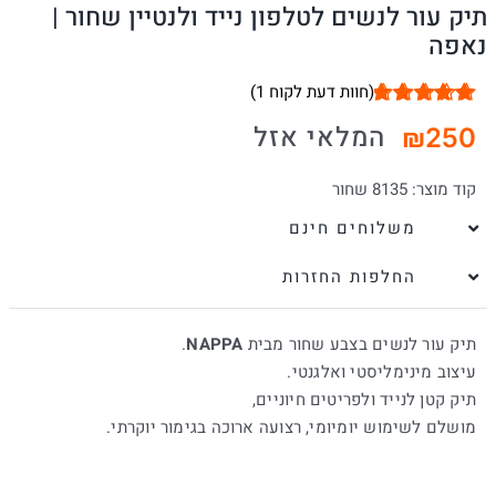
תיק עור לנשים לטלפון נייד ולנטיין שחור |
נאפה
(חוות דעת לקוח
1
)
1
מדורג
5.00
המלאי אזל
₪
250
מתוך 5 מבוסס
על
דירוגים של
לקוחות
קוד מוצר:
8135 שחור
משלוחים חינם
החלפות החזרות
תיק עור לנשים בצבע שחור מבית
NAPPA
.
עיצוב מינימליסטי ואלגנטי.
תיק קטן לנייד ולפריטים חיוניים,
מושלם לשימוש יומיומי, רצועה ארוכה בגימור יוקרתי.