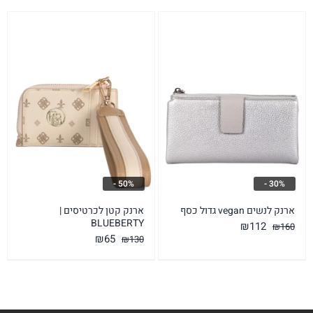
50% -
30% -
ארנק לנשים vegan גדול כסף
ארנק קטן לכרטיסים |
BLUEBERTY
המחיר
המחיר
₪
112
₪
160
המחיר
המחיר
₪
65
₪
130
המקורי
הנוכחי
המקורי
הנוכחי
היה:
הוא:
היה:
הוא:
₪112.
₪160.
₪65.
₪130.