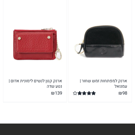
ארנק למפתחות זמש שחור |
ארנק קטן לנשים לימונית אדום |
עמנואל
נטע שדה
₪
139
₪
98
דורג
4.00
מתוך 5