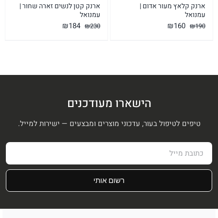
ארנק קלאץ מעור אדום |
ארנק קטן לנשים זארה שחור |
עמנואל
עמנואל
המחיר
המחיר
המחיר
המחיר
₪
184
₪
160
₪
230
₪
190
המקורי
הנוכחי
המקורי
הנוכחי
היה:
הוא:
היה:
הוא:
₪184.
₪230.
₪160.
₪190.
הישארו מעודכנים
טיפים לטיפול בעור, עדכוני מוצרים ומבצעים — ישירות למייל.
רשום אותי