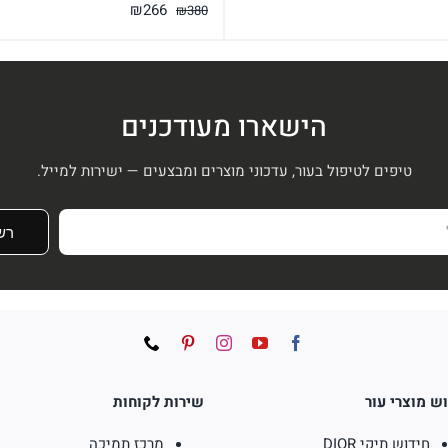
המחיר
המחיר
₪
266
₪
380
המקורי
הנוכחי
המקורי
הנוכחי
היה:
הוא:
היה:
הוא:
₪266.
₪380.
₪266.
₪380.
הישארו מעודכנים
טיפים לטיפול בעור, עדכוני מוצרים ומבצעים — ישירות למייל.
רש
ש מוצרי עור
שירות לקוחות
חידוש תיקי DIOR
מרכז תמיכה