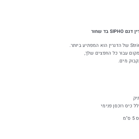
S בד שחור
קבוק מים.
יק
ל כיס רוכסן פנימי