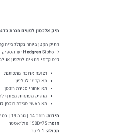
תיק אלכסון לנשים חברת הדגרין דגם IPHO
התיק הקטן ביותר בקולקציית String של הדגרין הוא המפתיע ביותר.
ל-
Sipho יש מספיק מקום עבור כל החפצים שלך,
Hedgren
כיס קדמי מתאים לטלפון או לב
רצועה ארוכה מתכווננת
תא קדמי לטלפון
תא אחורי סגירת רוכסן
מחזיק מפתחות מצורף לת
תא ראשי סגירת רוכסן כול
מידות:
רוחב 14 | גובה 19 | בסיס 5 ס"מ
חומר:
75*150D פוליאסטר
תכולה:
1 ליטר