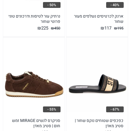
50% -
40% -
ארנק לכרטיסים נשלפים מעור
נרתיק עור לטיסות ודרכונים טוני
שחור
פרוטי שחור
המחיר
המחיר
המחיר
המחיר
₪
225
₪
117
₪
450
₪
195
המקורי
הנוכחי
המקורי
הנוכחי
היה:
הוא:
היה:
הוא:
₪225.
₪450.
₪117.
₪195.
55% -
67% -
כפכפים שטוחים נוקס שחור |
סניקרס לנשים MIRAGE זמש
סטיב מאדן
חום | סטיב מאדן