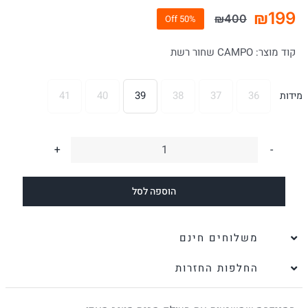
₪
199
₪
400
50% Off
המחיר
המחיר
הנוכחי
המקורי
קוד מוצר:
CAMPO שחור רשת
היה:
הוא:
₪400.
₪199.
41
40
39
38
37
36
מידות

כמות
של
הוספה לסל
סניקרס
לנשים
Campo
משלוחים חינם
שחור
החלפות החזרות
|
סטיב