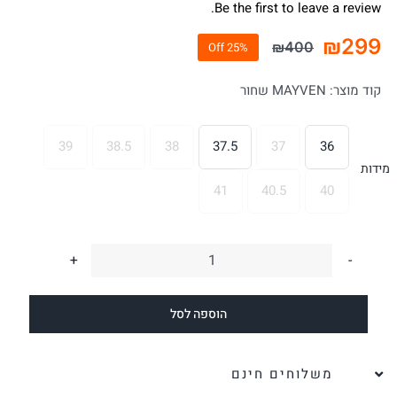
Be the first to leave a review.
₪
299
₪
400
25% Off
המחיר
המחיר
הנוכחי
המקורי
קוד מוצר:
MAYVEN שחור
היה:
הוא:
₪400.
₪299.
39
38.5
38
37.5
37
36

מידות
41
40.5
40
כמות
של
הוספה לסל
כפכף
עור
לנשים
משלוחים חינם
MAYVEN