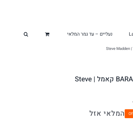
L
נעליים – עד גמר המלאי
תיק קטן לנשים BARADIA קאמל | Steve
המלאי אזל