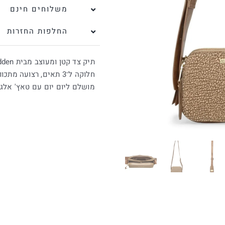
משלוחים חינם
₪450.
₪405.
החלפות החזרות
תיק צד קטן ומעוצב מבית Steve Madden בגוון קאמל
חלוקה ל־3 תאים, רצועה מתכווננת ונוחות מקסימלית
מושלם ליום יום עם טאץ' אלגנ