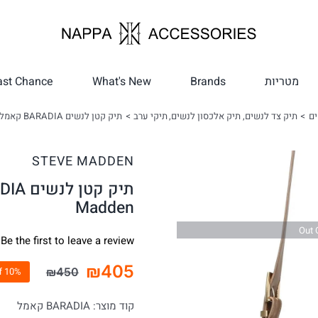
מטריות
Brands
What's New
ast Chance
ים
תיק צד לנשים
תיק אלכסון לנשים
תיקי ערב
תיק קטן לנשים BARADIA קאמל | Steve Madden
STEVE MADDEN
Madden
Out 
Be the first to leave a review.
₪
405
₪
450
10% Off
המחיר
המחיר
הנוכחי
המקורי
קוד מוצר:
BARADIA קאמל
היה:
הוא: