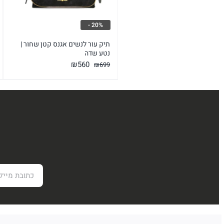
20% -
תיק עור לנשים אגנס קטן שחור |
נטע שדה
המחיר
המחיר
₪
560
₪
699
המקורי
הנוכחי
היה:
הוא:
₪560.
₪699.