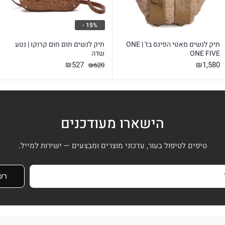
15% -
תיק לנשים סאטי הפינס בז' | ONE
תיק לנשים תום חום קרוקו | נטע
ONE FIVE
שדה
המחיר
המחיר
₪
527
₪
1,580
₪
620
המקורי
הנוכחי
היה:
הוא:
₪527.
₪620.
הישארו מעודכנים
טיפים לטיפול בעור, עדכוני מוצרים ומבצעים — ישירות למייל.
רש