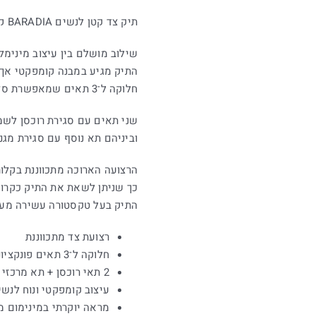
תיק צד קטן לנשים BARADIA קאמל מבית Steve Madden
שילוב מושלם בין עיצוב מינימלי
התיק מגיע במבנה קומפקטי אך 
חלוקה ל־3 תאים שמאפשרת סדר ונגישות לכל מה שחשוב באמת.
שני תאים עם סגירת רוכסן לשמ
וביניהם תא נוסף עם סגירת מגנ
הרצועה הארוכה מתכווננת בקלות
כך שניתן לשאת את התיק כקרוס
התיק בעל טקסטורה עשירה מעני
רצועת צד מתכווננת
חלוקה ל־3 תאים פונקציונליים
2 תאי רוכסן + תא מרכזי עם מגנט
עיצוב קומפקטי ונוח לנש
מראה יוקרתי במינימום 