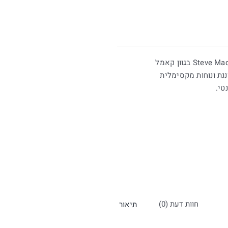
טי.
חוות דעת (0)
תיאור