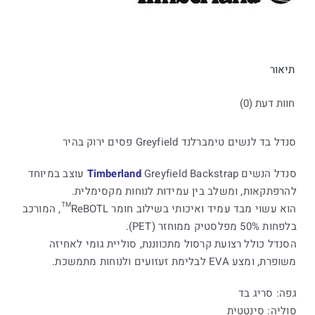
תיאור
חוות דעת (0)
סנדל בד לנשים טימברלנד Greyfield פסים ירוק בהיר
סנדל הנשים
Timberland
Greyfield Backstrap עוצב במיוחד
להרפתקאות, ומשלב בין עמידות לנוחות מקסימלית.
הוא עשוי מבד עמיד ואיכותי בשילוב חומר ReBOTL™, המורכב
בלפחות 50% מפלסטיק ממוחזר (PET).
הסנדל כולל רצועת קרסול מתכווננת, סוליית גומי לאחיזה
משופרת, ומצע EVA לבלימת זעזועים ולנוחות מתמשכת.
גפה: סריג בד
סוליה: סינטטית