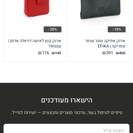
20% -
15% -
ארנק אפיקה שוגר שחור
ארנק קטן לאישה דניאלה אדום |
אפריקה | EFIKA
עמנואל
המחיר
המחיר
המחיר
המחיר
₪
116
₪
391
₪
145
₪
460
המקורי
הנוכחי
המקורי
הנוכחי
היה:
הוא:
היה:
הוא:
₪116.
₪145.
₪391.
₪460.
הישארו מעודכנים
טיפים לטיפול בעור, עדכוני מוצרים ומבצעים — ישירות למייל.