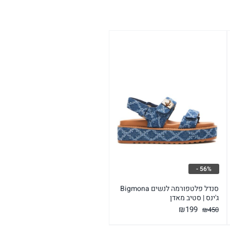
56% -
סנדל פלטפורמה לנשים Bigmona
ג'ינס | סטיב מאדן
המחיר
המחיר
₪
199
₪
450
המקורי
הנוכחי