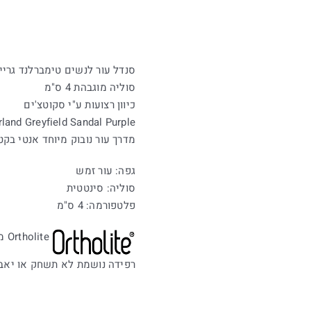
סנדל עור לנשים טימברלנד גריי
סוליה מוגבהת 4 ס"מ
כיוון רצועות ע"י סקוטצ'ים
land Greyfield Sandal Purple
מדרך עור נובוק מיוחד אנטי בקט
גפה: עור זמש
סוליה: סינטטית
פלטפורמה: 4 ס"מ
Ortholite מדרסי קצף נוחות, תפקוד מיקרוביאלי וריפוד לטווח ארוך.
רפידה נושמת לא תשחק או יאבד 