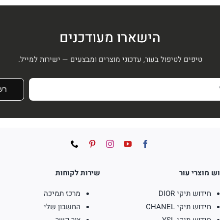
היה:
הוא:
₪399.
₪530.
₪399.
₪530.
הישארו מעודכנים
טיפים לטיפול בעור, עדכוני מוצרים ומבצעים — ישירות למייל.
רש
ש מוצרי עור
שירות לקוחות
חידוש תיקי DIOR
מרכז תמיכה
חידוש תיקי CHANEL
החשבון שלי
חידוש תיקי YSL
צור קשר