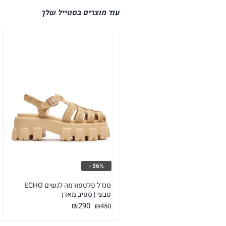
עוד מוצרים בסטייל שלך
36% -
סנדל פלטפורמה לנשים ECHO
טבעי | סטיב מאדן
המחיר
המחיר
₪
290
₪
450
המקורי
הנוכחי